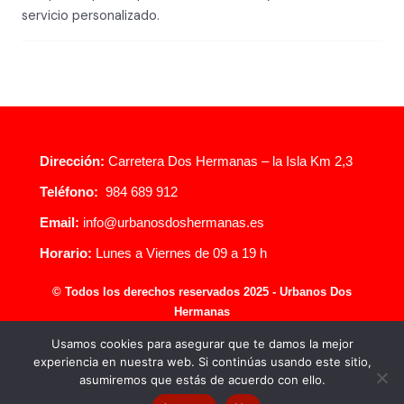
servicio personalizado.
Dirección:
Carretera Dos Hermanas – la Isla Km 2,3
Teléfono:
984 689 912
Email:
info@urbanosdoshermanas.es
Horario:
Lunes a Viernes de 09 a 19 h
© Todos los derechos reservados 2025 - Urbanos Dos
Hermanas
Usamos cookies para asegurar que te damos la mejor
experiencia en nuestra web. Si continúas usando este sitio,
asumiremos que estás de acuerdo con ello.