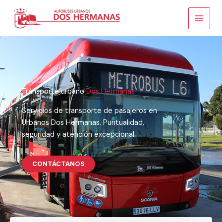
Ir
al
contenido
Transporte urbano
Dos Hermanas
Servicios de transporte de pasajeros en
Urbanos Dos Hermanas. Puntualidad,
seguridad y atención excepcional.
CONTÁCTANOS